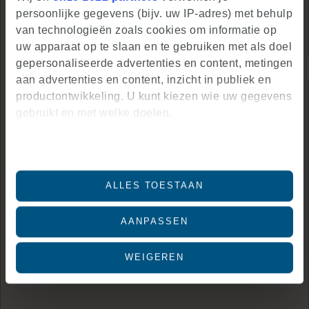
persoonlijke gegevens (bijv. uw IP-adres) met behulp
van technologieën zoals cookies om informatie op
uw apparaat op te slaan en te gebruiken met als doel
gepersonaliseerde advertenties en content, metingen
aan advertenties en content, inzicht in publiek en
productontwikkeling. U kunt kiezen wie uw gegevens
gebruikt en met welke doelen.
Als u het toestaat, willen we ook graag:
Informatie verzamelen over uw geografische
locatie, die tot een paar meter nauwkeurig kan
ALLES TOESTAAN
zijn
Uw apparaat identificeren door het actief te
AANPASSEN
scannen op specifieke eigenschappen
(fingerprinting)
WEIGEREN
Lees meer over hoe uw persoonlijke gegevens
worden verwerkt en stel uw voorkeuren in het
detailgedeelte
in. U kunt uw toestemming op elk