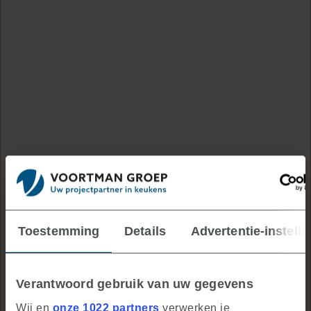
Toestemming
Details
Advertentie-instelli
Verantwoord gebruik van uw gegevens
Wij en
onze 1022 partners
verwerken je