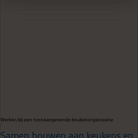
moment wijzigen of intrekken in de Cookieverklaring.
We gebruiken cookies om content en advertenties te
personaliseren, om functies voor social media te
bieden en om ons websiteverkeer te analyseren. Ook
delen we informatie over uw gebruik van onze site
met onze partners voor social media, adverteren en
analyse. Deze partners kunnen deze gegevens
combineren met andere informatie die u aan ze heeft
verstrekt of die ze hebben verzameld op basis van
uw gebruik van hun services.
Werken bij een toonaangevende keukenorganisatie
Samen bouwen aan keukens en