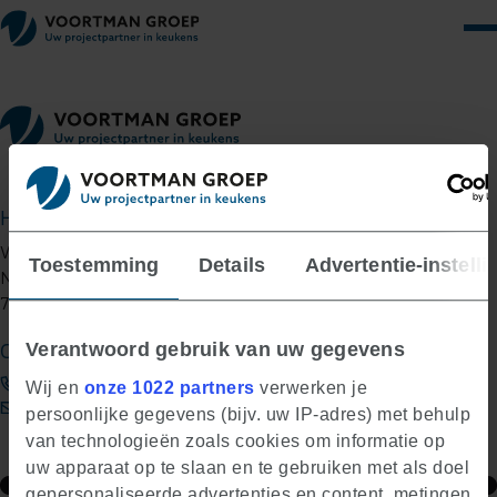
Hoofdkantoor
Voortman Groep B.V.
Toestemming
Details
Advertentie-instelli
Nijverheidsstraat 42
7461 AE Rijssen
Contactgegevens
Verantwoord gebruik van uw gegevens
0548-515 055
Wij en
onze 1022 partners
verwerken je
info@voortmangroep.nl
persoonlijke gegevens (bijv. uw IP-adres) met behulp
van technologieën zoals cookies om informatie op
uw apparaat op te slaan en te gebruiken met als doel
Contactformulier
Routeplanner
gepersonaliseerde advertenties en content, metingen