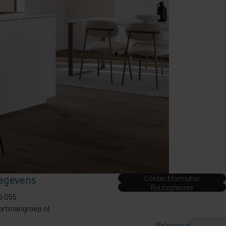
egevens
Contactformulier
Routeplanner
5 055
ortmangroep.nl
Privacy statement