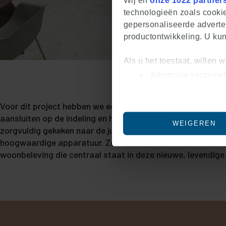
Wij en
onze 1022 partner
technologieën zoals cookie
gepersonaliseerde adverten
productontwikkeling. U ku
Als u het toestaat, willen 
Informatie verzamel
Uw apparaat identif
Lees meer over hoe uw per
Voor dit project hebben we een serie eigentijdse keukendes
U kunt uw toestemming op e
aansluiten op de indeling en het formaat van de appartemen
WEIGEREN
zorgvuldig gekeken naar de juiste balans tussen stijlvol d
We gebruiken cookies om co
hoogwaardige apparatuur. Zo sluiten onze keukens naadlo
om ons websiteverkeer te a
woonbeleving die centraal staat in deze nieuwe, levendige
voor social media, advert
informatie die u aan ze he