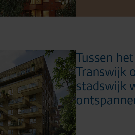
Tussen het
Transwijk 
stadswijk 
ontspanne