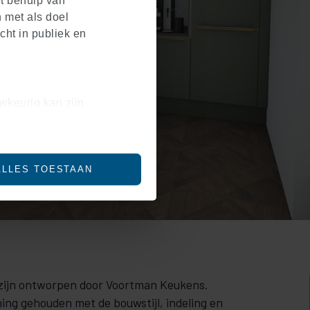
et behulp van
 met als doel
cht in publiek en
wkeurig kan zijn
en (fingerprinting)
 in het
detailgedeelte
in.
ALLES TOESTAAN
social media te bieden en
ze site met onze partners
bineren met andere
bruik van hun services.
t zijn ontworpen door Voortman Keukens.
ning gehouden met de bouwstijl, indeling en