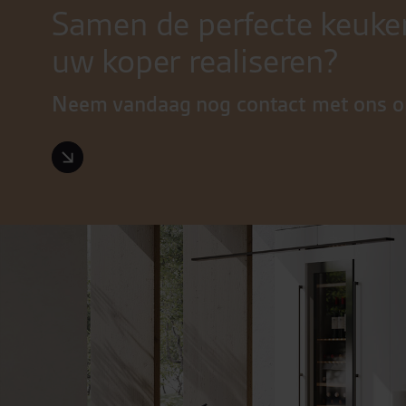
Samen de perfecte keuke
uw koper realiseren?
Neem vandaag nog contact met ons o