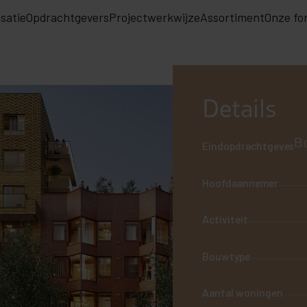
satie
Opdrachtgevers
Projectwerkwijze
Assortiment
Onze fo
Details
Bo
Eindopdrachtgever
Hoofdaannemer
Activiteit
Bouwtype
Aantal woningen