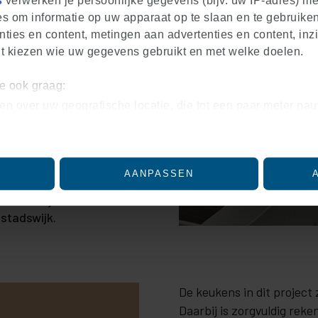
s
verwerken je persoonlijke gegevens (bijv. uw IP-adres) m
s om informatie op uw apparaat op te slaan en te gebruiken
ties en content, metingen aan advertenties en content, inzi
nt kiezen wie uw gegevens gebruikt en met welke doelen.
we ook graag:
en over uw geografische locatie, die tot een paar meter nau
iceren door het actief te scannen op specifieke eigenschapp
soonlijke gegevens worden verwerkt en stel uw voorkeuren
igns ontwikkeld die perfect
lk moment wijzigen of intrekken in de Cookieverklaring.
ten. Bij elk ontwerp is
AANPASSEN
esign, slimme ruimtebenutting en
ntent en advertenties te personaliseren, om functies voor 
os aan bij de moderne
nalyseren. Ook delen we informatie over uw gebruik van on
 stadswijk.
eren en analyse. Deze partners kunnen deze gegevens com
eft verstrekt of die ze hebben verzameld op basis van uw ge
De keukens in dit projec
Daarbij is zorgvuldig reke