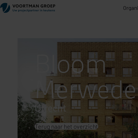
Organi
Bloom
Merwede
Utrecht
Terug naar het overzicht