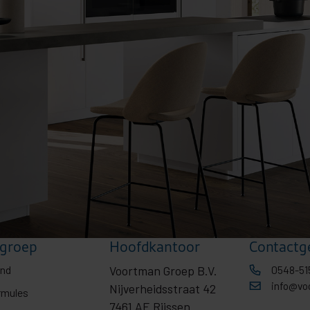
groep
Hoofdkantoor
Contactg
ond
Voortman Groep B.V.
0548-51
info@vo
Nijverheidsstraat 42
rmules
7461 AE Rijssen