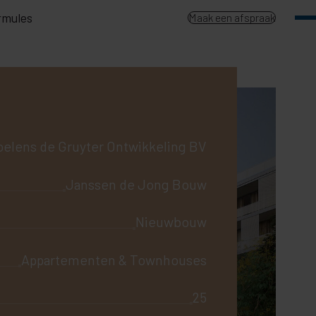
rmules
Maak een afspraak
elens de Gruyter Ontwikkeling BV
Janssen de Jong Bouw
Nieuwbouw
Appartementen & Townhouses
25