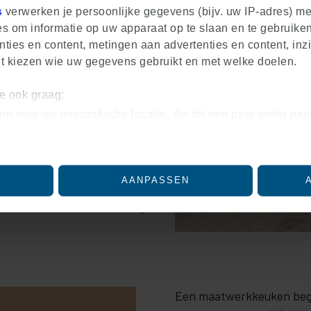
s
verwerken je persoonlijke gegevens (bijv. uw IP-adres) m
s om informatie op uw apparaat op te slaan en te gebruiken
ties en content, metingen aan advertenties en content, inzi
nt kiezen wie uw gegevens gebruikt en met welke doelen.
we ook graag:
en over uw geografische locatie, die tot een paar meter nau
iceren door het actief te scannen op specifieke eigenschapp
soonlijke gegevens worden verwerkt en stel uw voorkeuren
lk moment wijzigen of intrekken in de Cookieverklaring.
AANPASSEN
e aansluiten bij het kleurrijke
ntent en advertenties te personaliseren, om functies voor 
le luxe, de laatste trends op
nalyseren. Ook delen we informatie over uw gebruik van on
eren en analyse. Deze partners kunnen deze gegevens com
eft verstrekt of die ze hebben verzameld op basis van uw ge
Een maatwerkkeuken begint