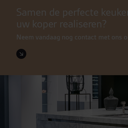
Samen de perfecte keuke
uw koper realiseren?
Neem vandaag nog contact met ons o