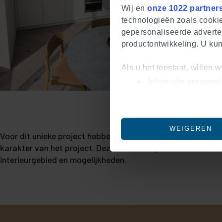
Wij en
onze 1022 partner
technologieën zoals cookie
gepersonaliseerde adverten
productontwikkeling. U ku
Als u het toestaat, willen 
Informatie verzamel
Uw apparaat identif
Lees meer over hoe uw per
U kunt uw toestemming op e
WEIGEREN
Voor dit unieke project hebben we luxe keukens ontworpen di
We gebruiken cookies om co
karakter van het project. Deze keukens zijn voorzien van al
om ons websiteverkeer te a
interieurgebied en mogelijkheden.
voor social media, advert
informatie die u aan ze he