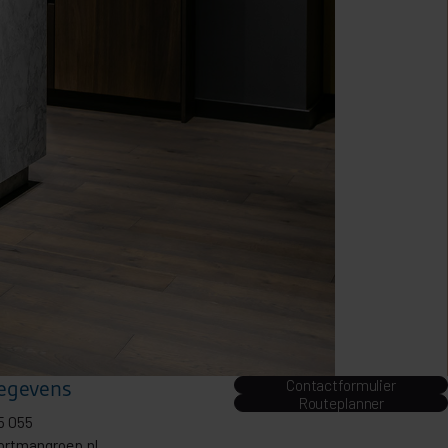
egevens
Contactformulier
Routeplanner
5 055
ortmangroep.nl