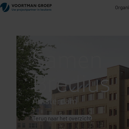
Organi
Samen
Bredius
Amsterdam
Terug naar het overzicht