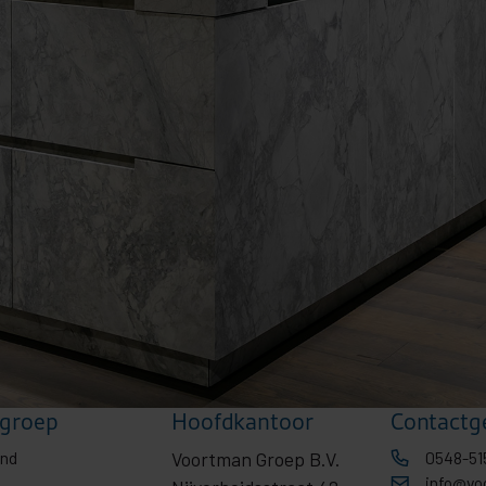
groep
Hoofdkantoor
Contactg
ond
Voortman Groep B.V.
0548-51
info@vo