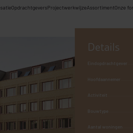
satie
Opdrachtgevers
Projectwerkwijze
Assortiment
Onze fo
Details
Eindopdrachtgever
Hoofdaannemer
Activiteit
Bouwtype
Aantal woningen