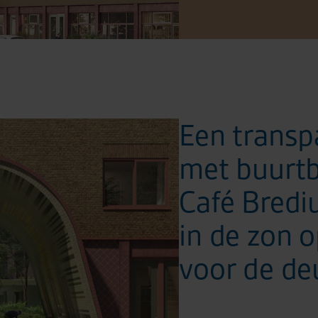
Een transp
met buurtbe
Café Bredi
in de zon 
voor de de