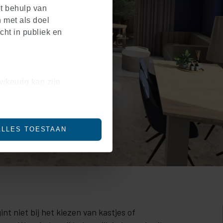
et behulp van
 met als doel
cht in publiek en
wkeurig kan zijn
en (fingerprinting)
 in het
detailgedeelte
in.
ALLES TOESTAAN
social media te bieden en
ze site met onze partners
bineren met andere
bruik van hun services.
 niet bij het kiezen van kastjes of