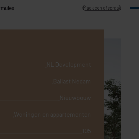
rmules
Maak een afspraak
NL Development
Ballast Nedam
Nieuwbouw
Woningen en appartementen
105