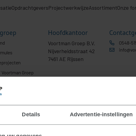
satie
Opdrachtgevers
Projectwerkwijze
Assortiment
Onze fo
groep
Hoofdkantoor
Contactg
ond
Voortman Groep B.V.
0548-51
info@vo
Nijverheidsstraat 42
rmules
7461 AE Rijssen
eprojecten
j Voortman Groep
Details
Advertentie-instellingen
van uw gegevens