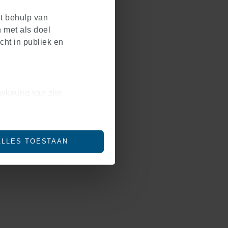
et behulp van
 met als doel
cht in publiek en
wkeurig kan zijn
en (fingerprinting)
 in het
detailgedeelte
in.
ALLES TOESTAAN
social media te bieden en
ze site met onze partners
bineren met andere
bruik van hun services.