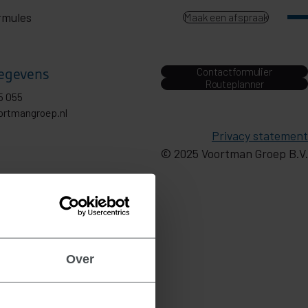
rmules
Maak een afspraak
egevens
Contactformulier
Routeplanner
5 055
ortmangroep.nl
Privacy statement
© 2025 Voortman Groep B.V.
Over