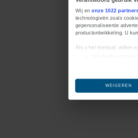
Wij en
onze 1022 partner
technologieën zoals cookie
gepersonaliseerde adverten
productontwikkeling. U ku
Als u het toestaat, willen 
Informatie verzamel
Uw apparaat identif
Lees meer over hoe uw per
U kunt uw toestemming op e
WEIGEREN
We gebruiken cookies om co
om ons websiteverkeer te a
voor social media, advert
informatie die u aan ze he