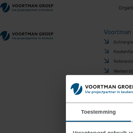
Organi
Voortman 
Achtergr
Keukenfo
Referenti
Werken bi
Toestemming
Verantwoord gebruik 