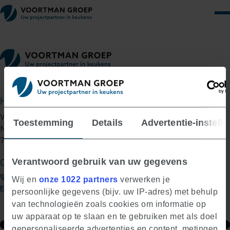
Hoofdkantoor
Voortman Groep B.V.
Toestemming
Details
Advertentie-instelli
Nijverheidsstraat 42
7461 AE Rijssen
Contactgegevens
Verantwoord gebruik van uw gegevens
0548-515 055
Wij en
onze 1022 partners
verwerken je
info@voortmangroep.nl
persoonlijke gegevens (bijv. uw IP-adres) met behulp
van technologieën zoals cookies om informatie op
uw apparaat op te slaan en te gebruiken met als doel
Contactformulier
Routeplanner
gepersonaliseerde advertenties en content, metingen