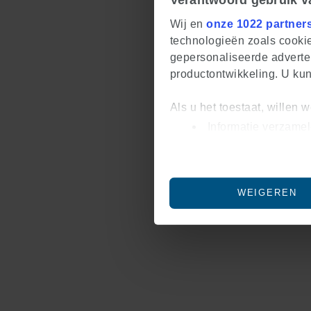
Wij en
onze 1022 partner
technologieën zoals cookie
gepersonaliseerde adverten
productontwikkeling. U ku
Als u het toestaat, willen 
Informatie verzamel
Uw apparaat identif
Lees meer over hoe uw per
U kunt uw toestemming op e
WEIGEREN
We gebruiken cookies om co
om ons websiteverkeer te a
voor social media, advert
informatie die u aan ze he