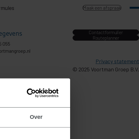
rmules
Maak een afspraak
egevens
Contactformulier
Routeplanner
5 055
ortmangroep.nl
Privacy statement
© 2025 Voortman Groep B.V.
Over