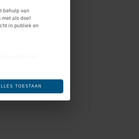
et behulp van
 met als doel
cht in publiek en
wkeurig kan zijn
en (fingerprinting)
 in het
detailgedeelte
in.
ALLES TOESTAAN
social media te bieden en
ze site met onze partners
bineren met andere
bruik van hun services.