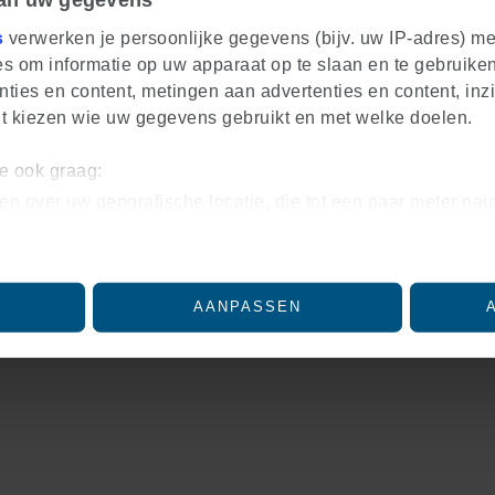
s
verwerken je persoonlijke gegevens (bijv. uw IP-adres) m
s om informatie op uw apparaat op te slaan en te gebruiken
ties en content, metingen aan advertenties en content, inzi
nt kiezen wie uw gegevens gebruikt en met welke doelen.
we ook graag:
en over uw geografische locatie, die tot een paar meter nau
iceren door het actief te scannen op specifieke eigenschapp
soonlijke gegevens worden verwerkt en stel uw voorkeuren
lk moment wijzigen of intrekken in de Cookieverklaring.
AANPASSEN
ntent en advertenties te personaliseren, om functies voor 
nalyseren. Ook delen we informatie over uw gebruik van on
eren en analyse. Deze partners kunnen deze gegevens com
eft verstrekt of die ze hebben verzameld op basis van uw ge