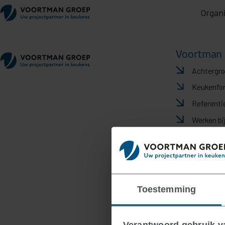
Organi
Voortman 
Achtergr
Keukenfo
Referenti
Werken bi
Toestemming
Verantwoord gebruik 