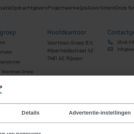
satie
Opdrachtgevers
Projectwerkwijze
Assortiment
Onze fo
groep
Hoofdkantoor
Contactg
ond
Voortman Groep B.V.
0548-51
info@vo
Nijverheidsstraat 42
rmules
7461 AE Rijssen
eprojecten
j Voortman Groep
Details
Advertentie-instellingen
van uw gegevens