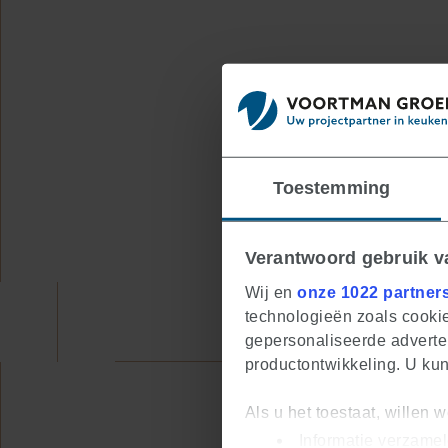
Toestemming
Verantwoord gebruik 
Wij en
onze 1022 partner
technologieën zoals cookie
gepersonaliseerde adverten
productontwikkeling. U ku
Als u het toestaat, willen 
Informatie verzamel