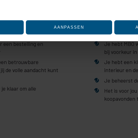
Wat vra
iceren door het actief te scannen op specifieke eigenschapp
soonlijke gegevens worden verwerkt en stel uw voorkeuren
lk moment wijzigen of intrekken in de Cookieverklaring.
g ingerichte showroom
Je hebt een co
AANPASSEN
gemotiveerd
e. Zij zorgen dat jouw
ntent en advertenties te personaliseren, om functies voor 
 een bestelling en
Je hebt MBO w
nalyseren. Ook delen we informatie over uw gebruik van on
eren en analyse. Deze partners kunnen deze gegevens com
r
bij voorkeur 
eft verstrekt of die ze hebben verzameld op basis van uw ge
 een betrouwbare
Je hebt een kl
jij de volle aandacht kunt
interieur en d
Je beheerst d
je klaar om alle
Het is voor j
koopavonden 