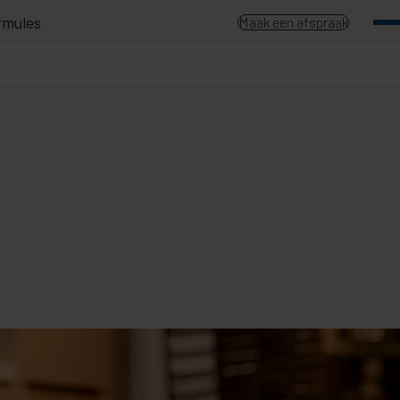
rmules
Maak een afspraak