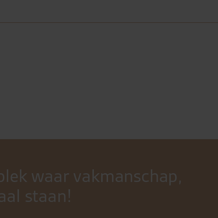
n plek waar vakmanschap,
al staan!