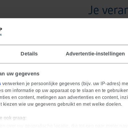
Je vera
Klanten advise
Keukens ontw
Leveren van ee
Details
Advertentie-instellingen
stijl én budget
Veel leren met 
van uw gegevens
s
verwerken je persoonlijke gegevens (bijv. uw IP-adres) m
s om informatie op uw apparaat op te slaan en te gebruiken
ties en content, metingen aan advertenties en content, inzi
nt kiezen wie uw gegevens gebruikt en met welke doelen.
we ook graag:
en over uw geografische locatie, die tot een paar meter nau