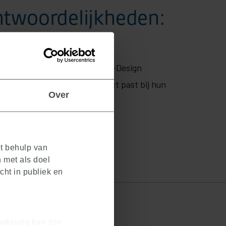
ntwoordelijkheden:
ren & inspireren
erpen in het nieuwe KPS MAX-Design
n topklantbeleving dat perfect past bij hun
Over
en van collega’s
et behulp van
 met als doel
cht in publiek en
wkeurig kan zijn