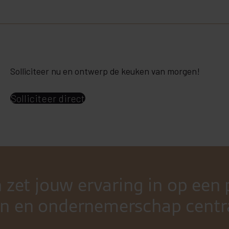
Solliciteer nu en ontwerp de keuken van morgen!
Solliciteer direct
 zet jouw ervaring in op ee
n en ondernemerschap centra