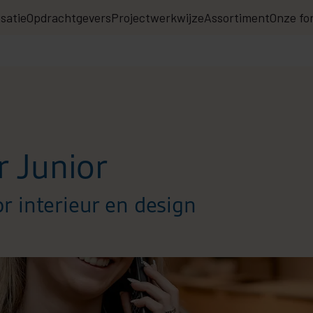
satie
Opdrachtgevers
Projectwerkwijze
Assortiment
Onze fo
 Junior
r interieur en design