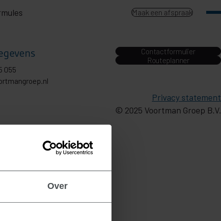
rmules
Maak een afspraak
egevens
Contactformulier
Routeplanner
5 055
ortmangroep.nl
Privacy statement
© 2025 Voortman Groep B.V.
Over