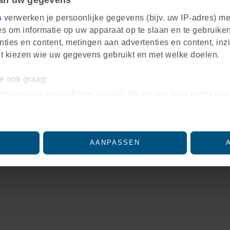
s
verwerken je persoonlijke gegevens (bijv. uw IP-adres) m
s om informatie op uw apparaat op te slaan en te gebruiken
ties en content, metingen aan advertenties en content, inzi
nt kiezen wie uw gegevens gebruikt en met welke doelen.
we ook graag:
en over uw geografische locatie, die tot een paar meter nau
iceren door het actief te scannen op specifieke eigenschapp
soonlijke gegevens worden verwerkt en stel uw voorkeuren
lk moment wijzigen of intrekken in de Cookieverklaring.
AANPASSEN
ntent en advertenties te personaliseren, om functies voor 
nalyseren. Ook delen we informatie over uw gebruik van on
eren en analyse. Deze partners kunnen deze gegevens com
eft verstrekt of die ze hebben verzameld op basis van uw ge