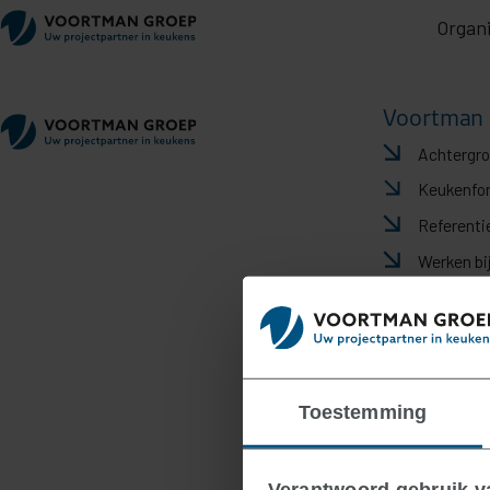
Organi
Voortman 
Achtergr
Keukenfo
Referenti
Werken bi
Toestemming
Verantwoord gebruik 