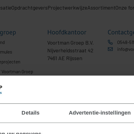
satie
Opdrachtgevers
Projectwerkwijze
Assortiment
Onze fo
groep
Hoofdkantoor
Contactg
ond
Voortman Groep B.V.
0548-51
info@vo
Nijverheidsstraat 42
rmules
7461 AE Rijssen
eprojecten
j Voortman Groep
Details
Advertentie-instellingen
van uw gegevens