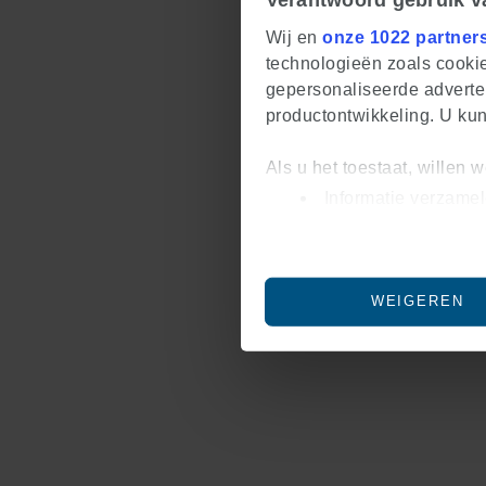
Wij en
onze 1022 partner
technologieën zoals cookie
gepersonaliseerde adverten
productontwikkeling. U ku
Als u het toestaat, willen 
Informatie verzamel
Uw apparaat identif
Lees meer over hoe uw per
U kunt uw toestemming op e
WEIGEREN
We gebruiken cookies om co
om ons websiteverkeer te a
voor social media, advert
informatie die u aan ze he