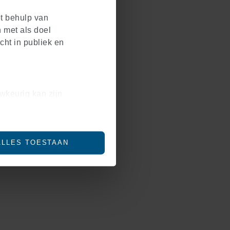
et behulp van
 met als doel
cht in publiek en
wkeurig kan zijn
en (fingerprinting)
 in het
detailgedeelte
in.
ALLES TOESTAAN
social media te bieden en
ze site met onze partners
bineren met andere
bruik van hun services.