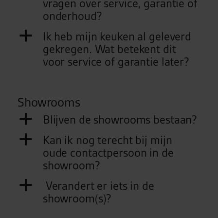
vragen over service, garantie of
delen we informatie over uw gebruik van onze site
onderhoud?
met onze partners voor social media, adverteren en
analyse. Deze partners kunnen deze gegevens
a
Ik heb mijn keuken al geleverd
combineren met andere informatie die u aan ze heeft
gekregen. Wat betekent dit
verstrekt of die ze hebben verzameld op basis van
voor service of garantie later?
uw gebruik van hun services.
Showrooms
a
Blijven de showrooms bestaan?
a
Kan ik nog terecht bij mijn
oude contactpersoon in de
showroom?
a
Verandert er iets in de
showroom(s)?