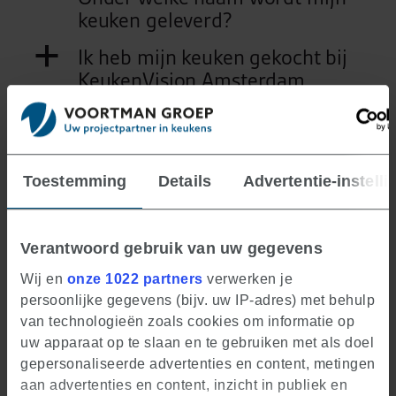
keuken geleverd?
a
Ik heb mijn keuken gekocht bij
KeukenVision Amsterdam,
Apeldoorn, Bunnik of Elst.
Verandert er iets aan mijn
planning, montage of
uitvoering?
Toestemming
Details
Advertentie-instelli
a
Ik heb mijn keuken gekocht bij
KeukenVision Dordrecht of
Verantwoord gebruik van uw gegevens
Naaldwijk. Onder welke naam
wordt mijn keuken geleverd?
Wij en
onze 1022 partners
verwerken je
persoonlijke gegevens (bijv. uw IP-adres) met behulp
a
Ik heb mijn keuken gekocht bij
van technologieën zoals cookies om informatie op
KeukenVision Dordrecht of
uw apparaat op te slaan en te gebruiken met als doel
Naaldwijk. Verandert er iets
gepersonaliseerde advertenties en content, metingen
aan mijn planning, montage of
aan advertenties en content, inzicht in publiek en